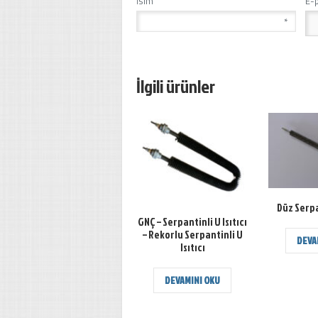
İsim
E-
*
İlgili ürünler
Düz Serpa
GNÇ – Serpantinli U Isıtıcı
– Rekorlu Serpantinli U
DEVA
Isıtıcı
DEVAMINI OKU