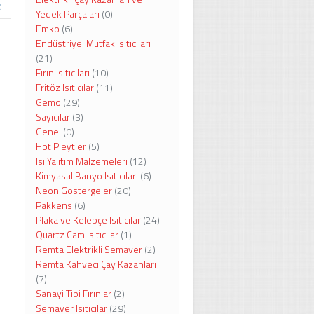
Yedek Parçaları
(0)
Emko
(6)
Endüstriyel Mutfak Isıtıcıları
(21)
Fırın Isıtıcıları
(10)
Fritöz Isıtıcılar
(11)
Gemo
(29)
Sayıcılar
(3)
Genel
(0)
Hot Pleytler
(5)
Isı Yalıtım Malzemeleri
(12)
Kimyasal Banyo Isıtıcıları
(6)
Neon Göstergeler
(20)
Pakkens
(6)
Plaka ve Kelepçe Isıtıcılar
(24)
Quartz Cam Isıtıcılar
(1)
Remta Elektrikli Semaver
(2)
Remta Kahveci Çay Kazanları
(7)
Sanayi Tipi Fırınlar
(2)
Semaver Isıtıcılar
(29)