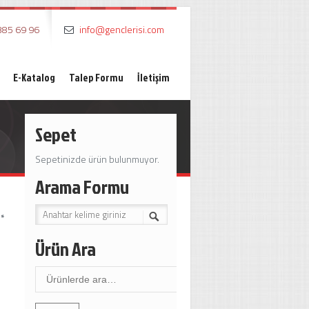
385 69 96
info@genclerisi.com
E-Katalog
Talep Formu
İletişim
Sepet
Sepetinizde ürün bulunmuyor.
Arama Formu
*
*
Ürün Ara
Ara: