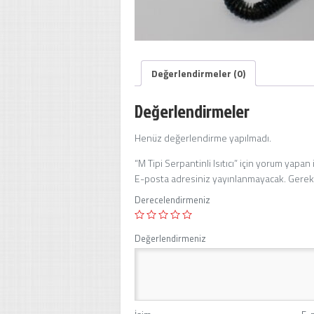
Değerlendirmeler (0)
Değerlendirmeler
Henüz değerlendirme yapılmadı.
“M Tipi Serpantinli Isıtıcı” için yorum yapan i
E-posta adresiniz yayınlanmayacak.
Gerekl
Derecelendirmeniz
Değerlendirmeniz