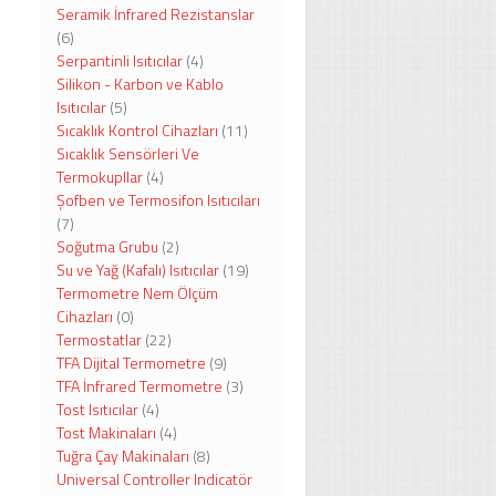
Seramik İnfrared Rezistanslar
(6)
Serpantinli Isıtıcılar
(4)
Silikon - Karbon ve Kablo
Isıtıcılar
(5)
Sıcaklık Kontrol Cihazları
(11)
Sıcaklık Sensörleri Ve
Termokupllar
(4)
Şofben ve Termosifon Isıtıcıları
(7)
Soğutma Grubu
(2)
Su ve Yağ (Kafalı) Isıtıcılar
(19)
Termometre Nem Ölçüm
Cihazları
(0)
Termostatlar
(22)
TFA Dijital Termometre
(9)
TFA İnfrared Termometre
(3)
Tost Isıtıcılar
(4)
Tost Makinaları
(4)
Tuğra Çay Makinaları
(8)
Universal Controller Indicatör