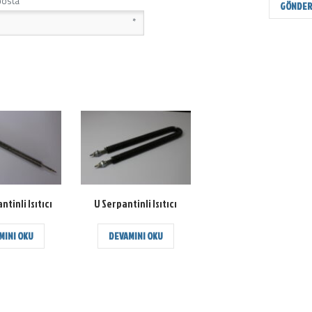
posta
*
ntinli Isıtıcı
U Serpantinli Isıtıcı
MINI OKU
DEVAMINI OKU