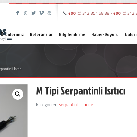
+90
(0) 312 354 58 38 -
+90
(0) 312 
F
G
L
V
X
Ürünlerimiz
Referanslar
Bilgilendirme
Haber-Duyuru
Galeri
antinli Isıtıcı
M Tipi Serpantinli Isıtıcı
Kategoriler:
Serpantinli Isıtıcılar