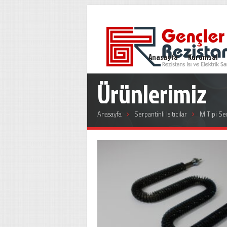
Anasayfa
Kurumsal
Ürünlerimiz
Anasayfa
Serpantinli Isıtıcılar
M Tipi Serp