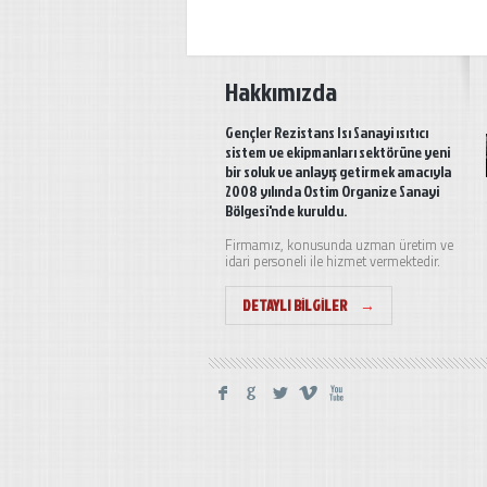
Hakkımızda
Gençler Rezistans Isı Sanayi ısıtıcı
sistem ve ekipmanları sektörüne yeni
bir soluk ve anlayış getirmek amacıyla
2008 yılında Ostim Organize Sanayi
Bölgesi'nde kuruldu.
Firmamız, konusunda uzman üretim ve
idari personeli ile hizmet vermektedir.
DETAYLI BILGILER
→
F
G
L
V
X