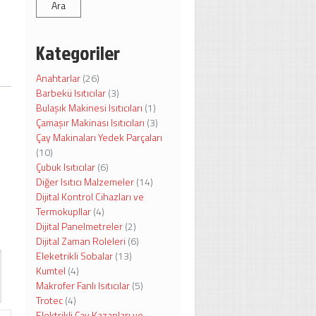
Ara
Kategoriler
Anahtarlar
(26)
Barbekü Isıtıcılar
(3)
Bulaşık Makinesi Isıtıcıları
(1)
Çamaşır Makinası Isıtıcıları
(3)
Çay Makinaları Yedek Parçaları
(10)
Çubuk Isıtıcılar
(6)
Diğer Isıtıcı Malzemeler
(14)
Dijital Kontrol Cihazları ve
Termokupllar
(4)
Dijital Panelmetreler
(2)
Dijital Zaman Roleleri
(6)
Eleketrikli Sobalar
(13)
Kumtel
(4)
Makrofer Fanlı Isıtıcılar
(5)
Trotec
(4)
Elektrikli Çay Kazanları ve