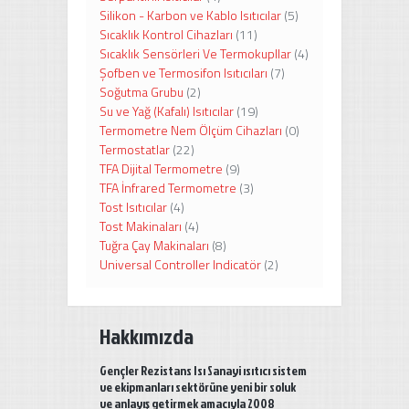
Silikon - Karbon ve Kablo Isıtıcılar
(5)
Sıcaklık Kontrol Cihazları
(11)
Sıcaklık Sensörleri Ve Termokupllar
(4)
Şofben ve Termosifon Isıtıcıları
(7)
Soğutma Grubu
(2)
Su ve Yağ (Kafalı) Isıtıcılar
(19)
Termometre Nem Ölçüm Cihazları
(0)
Termostatlar
(22)
TFA Dijital Termometre
(9)
TFA İnfrared Termometre
(3)
Tost Isıtıcılar
(4)
Tost Makinaları
(4)
Tuğra Çay Makinaları
(8)
Universal Controller Indicatör
(2)
Hakkımızda
Gençler Rezistans Isı Sanayi ısıtıcı sistem
ve ekipmanları sektörüne yeni bir soluk
ve anlayış getirmek amacıyla 2008