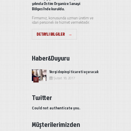
yılında Ostim Organize Sanayi
Bölgesi'nde kuruldu.
Firmamız, konusunda uzman üretim ve
idari personeli ile hizmet vermektedir.
DETAYLI BILGILER
→
Haber&Duyuru
Vergi dopingi ticareti uçuracak
Şubat 18, 2017
0
Twitter
Could not authenticate you.
Müşterilerimizden