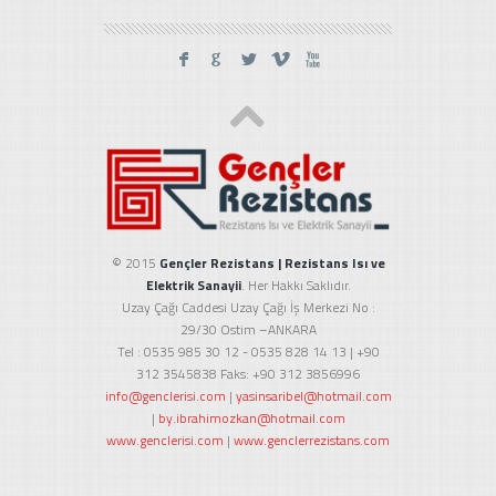
F
G
L
V
X
© 2015
Gençler Rezistans | Rezistans Isı ve
Elektrik Sanayii
. Her Hakkı Saklıdır.
Uzay Çağı Caddesi Uzay Çağı İş Merkezi No :
29/30 Ostim –ANKARA
Tel : 0535 985 30 12 - 0535 828 14 13 | +90
312 3545838 Faks: +90 312 3856996
info@genclerisi.com
|
yasinsaribel@hotmail.com
|
by.ibrahimozkan@hotmail.com
www.genclerisi.com
|
www.genclerrezistans.com