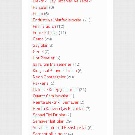
Elektrikli Çay Kazanları ve Yedek
Parçaları
(0)
Emko
(6)
Endüstriyel Mutfak Isıtıcıları
(21)
Fırın Isıtıcıları
(10)
Fritöz Isıtıcılar
(11)
Gemo
(29)
Sayıcılar
(3)
Genel
(0)
Hot Pleytler
(5)
Isı Yalıtım Malzemeleri
(12)
Kimyasal Banyo Isıtıcıları
(6)
Neon Göstergeler
(20)
Pakkens
(6)
Plaka ve Kelepçe Isıtıcılar
(24)
Quartz Cam Isıtıcılar
(1)
Remta Elektrikli Semaver
(2)
Remta Kahveci Çay Kazanları
(7)
Sanayi Tipi Fırınlar
(2)
Semaver Isıtıcılar
(29)
Seramik İnfrared Rezistanslar
(6)
Serpantinli Isıtıcılar
(4)