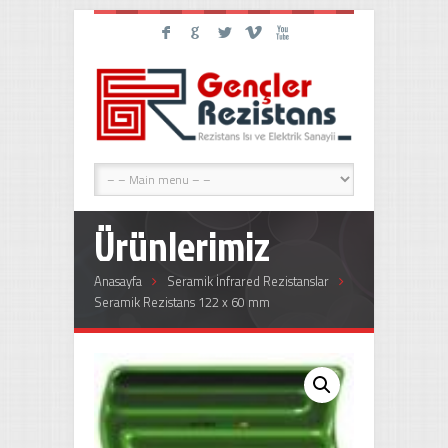
F
G
L
V
X
Ürünlerimiz
Anasayfa
Seramik İnfrared Rezistanslar
Seramik Rezistans 122 x 60 mm