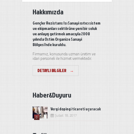
Hakkımızda
Gençler Rezistans Isı Sanayi ısıtıcı sistem
ve ekipmanları sektörüne yeni bir soluk
ve anlayış getirmek amacıyla 2008
yılında Ostim Organize Sanayi
Bölgesi'nde kuruldu.
Firmamız, konusunda uzman üretim ve
idari personeli ile hizmet vermektedir.
DETAYLI BILGILER
→
Haber&Duyuru
Vergi dopingi ticareti uçuracak
Şubat 18, 2017
0