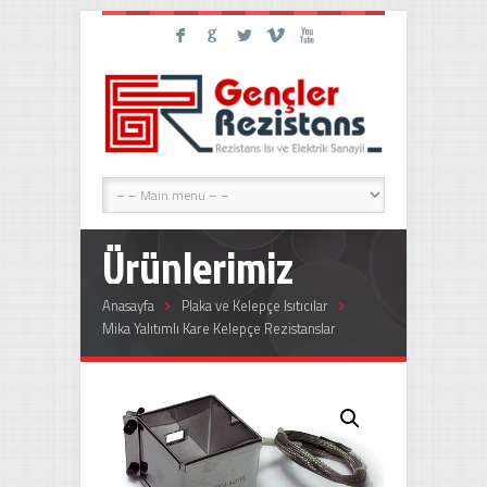
F
G
L
V
X
Ürünlerimiz
Anasayfa
Plaka ve Kelepçe Isıtıcılar
Mika Yalıtımlı Kare Kelepçe Rezistanslar