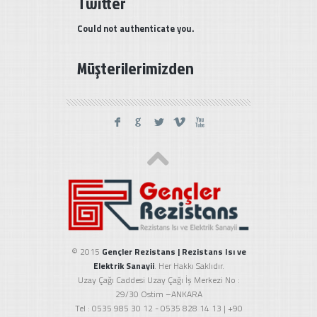
Twitter
Could not authenticate you.
Müşterilerimizden
F
G
L
V
X
© 2015
Gençler Rezistans | Rezistans Isı ve
Elektrik Sanayii
. Her Hakkı Saklıdır.
Uzay Çağı Caddesi Uzay Çağı İş Merkezi No :
29/30 Ostim –ANKARA
Tel : 0535 985 30 12 - 0535 828 14 13 | +90