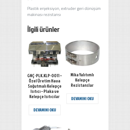
Plastik enjeksiyon, extruder geri dönüşüm
makinası rezistansı
İlgili ürünler
Mika Yalıtımlı
GNÇ-PLK.KLP-0011 –
Kelepçe
Özel Üretim Hava
Rezistanslar
Soğutmalı Kelepçe
Isıtıcı – Plaka ve
Kelepçe Isıtıcılar
DEVAMINI OKU
DEVAMINI OKU