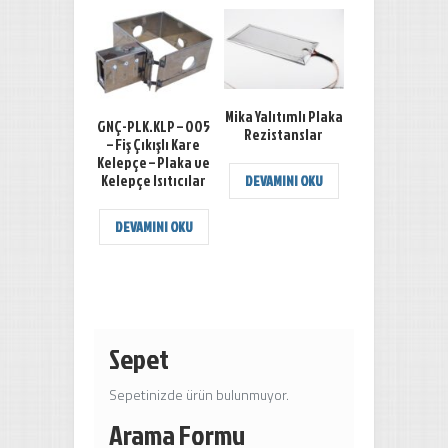
Mika Yalıtımlı Plaka
GNÇ-PLK.KLP – 005
Rezistanslar
– Fiş Çıkışlı Kare
Kelepçe – Plaka ve
Kelepçe Isıtıcılar
DEVAMINI OKU
DEVAMINI OKU
Sepet
Sepetinizde ürün bulunmuyor.
Arama Formu