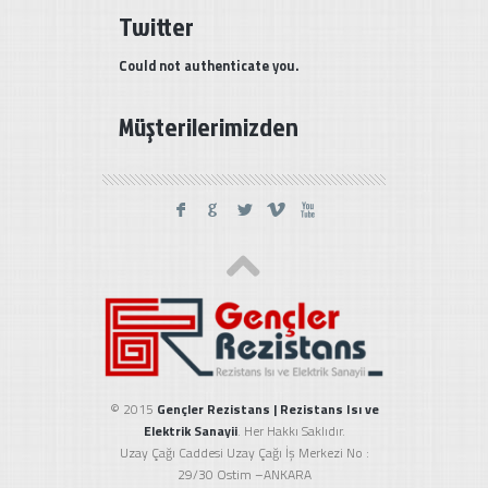
Twitter
Could not authenticate you.
Müşterilerimizden
F
G
L
V
X
© 2015
Gençler Rezistans | Rezistans Isı ve
Elektrik Sanayii
. Her Hakkı Saklıdır.
Uzay Çağı Caddesi Uzay Çağı İş Merkezi No :
29/30 Ostim –ANKARA