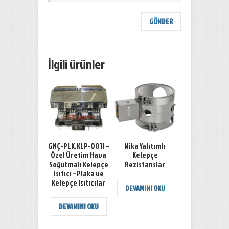
İlgili ürünler
GNÇ-PLK.KLP-0011 –
Mika Yalıtımlı
Özel Üretim Hava
Kelepçe
Soğutmalı Kelepçe
Rezistanslar
Isıtıcı – Plaka ve
Kelepçe Isıtıcılar
DEVAMINI OKU
DEVAMINI OKU