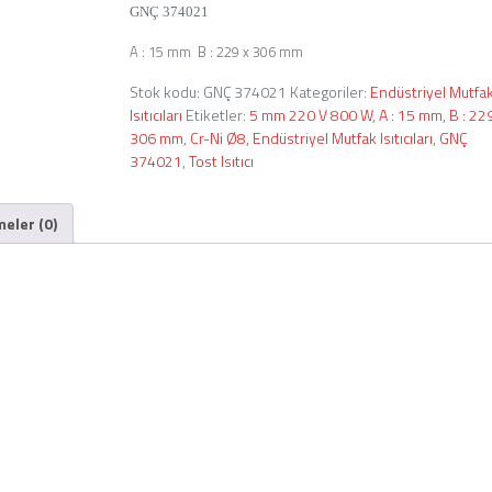
GNÇ 374021
A : 15 mm B : 229 x 306 mm
Stok kodu:
GNÇ 374021
Kategoriler:
Endüstriyel Mutfa
Isıtıcıları
Etiketler:
5 mm 220 V 800 W
,
A : 15 mm
,
B : 22
306 mm
,
Cr-Ni Ø8
,
Endüstriyel Mutfak Isıtıcıları
,
GNÇ
374021
,
Tost Isıtıcı
eler (0)