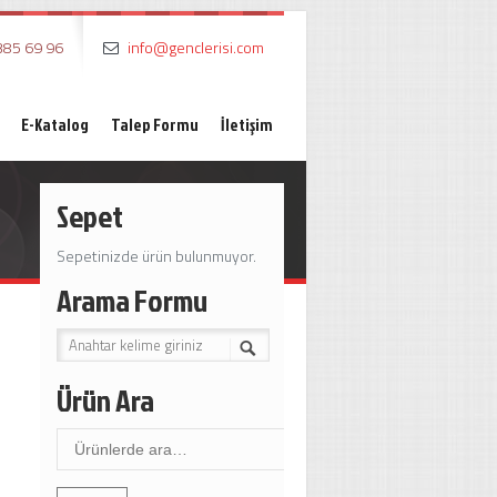
385 69 96
info@genclerisi.com
E-Katalog
Talep Formu
İletişim
Sepet
Sepetinizde ürün bulunmuyor.
Arama Formu
Ürün Ara
Ara: