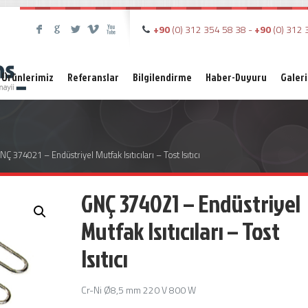
+90
(0) 312 354 58 38 -
+90
(0) 312 
F
G
L
V
X
Ürünlerimiz
Referanslar
Bilgilendirme
Haber-Duyuru
Galeri
NÇ 374021 – Endüstriyel Mutfak Isıtıcıları – Tost Isıtıcı
GNÇ 374021 – Endüstriyel
Mutfak Isıtıcıları – Tost
Isıtıcı
Cr-Ni Ø8,5 mm 220 V 800 W