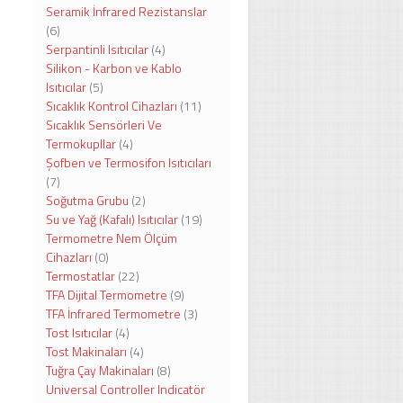
Seramik İnfrared Rezistanslar
(6)
Serpantinli Isıtıcılar
(4)
Silikon - Karbon ve Kablo
Isıtıcılar
(5)
Sıcaklık Kontrol Cihazları
(11)
Sıcaklık Sensörleri Ve
Termokupllar
(4)
Şofben ve Termosifon Isıtıcıları
(7)
Soğutma Grubu
(2)
Su ve Yağ (Kafalı) Isıtıcılar
(19)
Termometre Nem Ölçüm
Cihazları
(0)
Termostatlar
(22)
TFA Dijital Termometre
(9)
TFA İnfrared Termometre
(3)
Tost Isıtıcılar
(4)
Tost Makinaları
(4)
Tuğra Çay Makinaları
(8)
Universal Controller Indicatör