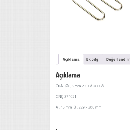
Açıklama
Ek bilgi
Değerlendirm
Açıklama
Cr-Ni Ø8,5 mm 220 V 800 W
GNÇ 374021
A : 15 mm B : 229 x 306 mm