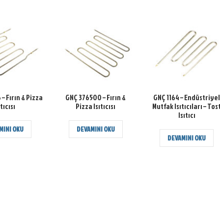
– Fırın & Pizza
GNÇ 376500 – Fırın &
GNÇ 1164 – Endüstriye
ıtıcısı
Pizza Isıtıcısı
Mutfak Isıtıcıları – Tos
Isıtıcı
MINI OKU
DEVAMINI OKU
DEVAMINI OKU