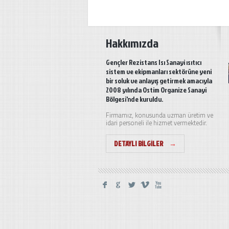
Hakkımızda
Gençler Rezistans Isı Sanayi ısıtıcı
sistem ve ekipmanları sektörüne yeni
bir soluk ve anlayış getirmek amacıyla
2008 yılında Ostim Organize Sanayi
Bölgesi'nde kuruldu.
Firmamız, konusunda uzman üretim ve
idari personeli ile hizmet vermektedir.
DETAYLI BILGILER
→
F
G
L
V
X