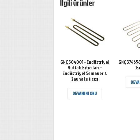
İlgili ürünler
GNÇ 304001 – Endüstriyel
GNÇ 374656 
Mutfak Isıtıcıları –
Is
Endüstriyel Semaver &
Sauna Isıtıcısı
DEVA
DEVAMINI OKU