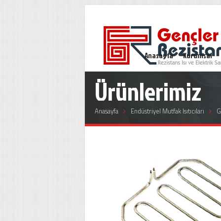
Anasayfa
Kurumsal
Ürünlerimiz
Anasayfa
Endüstriyel Mutfak Isıtıcıları
G