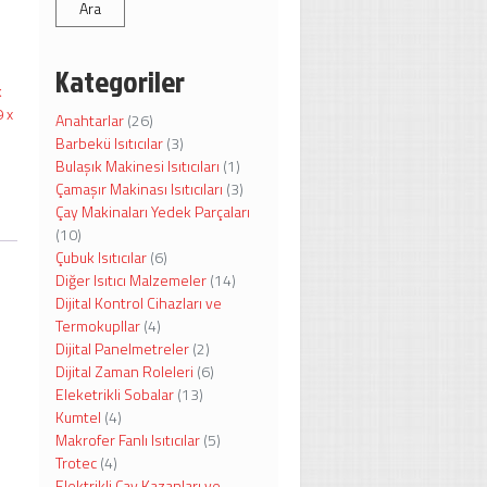
Ara
Kategoriler
k
9 x
Anahtarlar
(26)
Barbekü Isıtıcılar
(3)
Bulaşık Makinesi Isıtıcıları
(1)
Çamaşır Makinası Isıtıcıları
(3)
Çay Makinaları Yedek Parçaları
(10)
Çubuk Isıtıcılar
(6)
Diğer Isıtıcı Malzemeler
(14)
Dijital Kontrol Cihazları ve
Termokupllar
(4)
Dijital Panelmetreler
(2)
Dijital Zaman Roleleri
(6)
Eleketrikli Sobalar
(13)
Kumtel
(4)
Makrofer Fanlı Isıtıcılar
(5)
Trotec
(4)
Elektrikli Çay Kazanları ve