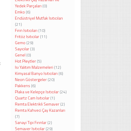
Yedek Parçaları
(0)
Emko
(6)
Endüstriyel Mutfak Isıtıcıları
(21)
Fırın Isıtıcıları
(10)
Fritöz Isıtıcılar
(11)
Gemo
(29)
Sayıcılar
(3)
Genel
(0)
l
Hot Pleytler
(5)
t
Isı Yalıtım Malzemeleri
(12)
Kimyasal Banyo Isıtıcıları
(6)
Neon Göstergeler
(20)
Pakkens
(6)
Plaka ve Kelepçe Isıtıcılar
(24)
Quartz Cam Isıtıcılar
(1)
Remta Elektrikli Semaver
(2)
Remta Kahveci Çay Kazanları
(7)
Sanayi Tipi Fırınlar
(2)
Semaver Isıtıcılar
(29)