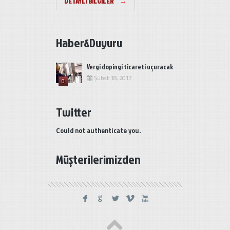
DETAYLI BILGILER
→
Haber&Duyuru
Vergi dopingi ticareti uçuracak
Şubat 18, 2017
0
Twitter
Could not authenticate you.
Müşterilerimizden
F
G
L
V
X