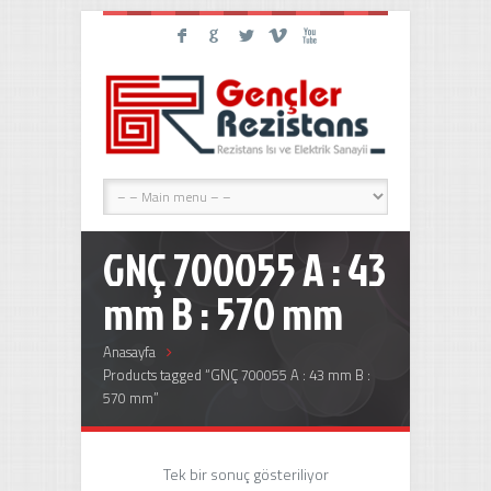
F
G
L
V
X
GNÇ 700055 A : 43
mm B : 570 mm
Anasayfa
Products tagged “GNÇ 700055 A : 43 mm B :
570 mm”
Tek bir sonuç gösteriliyor