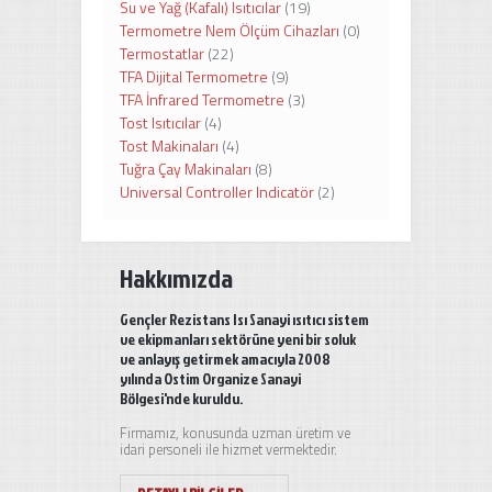
Su ve Yağ (Kafalı) Isıtıcılar
(19)
Termometre Nem Ölçüm Cihazları
(0)
Termostatlar
(22)
TFA Dijital Termometre
(9)
TFA İnfrared Termometre
(3)
Tost Isıtıcılar
(4)
Tost Makinaları
(4)
Tuğra Çay Makinaları
(8)
Universal Controller Indicatör
(2)
Hakkımızda
Gençler Rezistans Isı Sanayi ısıtıcı sistem
ve ekipmanları sektörüne yeni bir soluk
ve anlayış getirmek amacıyla 2008
yılında Ostim Organize Sanayi
Bölgesi'nde kuruldu.
Firmamız, konusunda uzman üretim ve
idari personeli ile hizmet vermektedir.