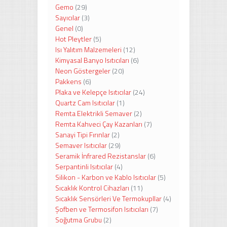
Gemo
(29)
Sayıcılar
(3)
Genel
(0)
Hot Pleytler
(5)
Isı Yalıtım Malzemeleri
(12)
Kimyasal Banyo Isıtıcıları
(6)
Neon Göstergeler
(20)
Pakkens
(6)
Plaka ve Kelepçe Isıtıcılar
(24)
Quartz Cam Isıtıcılar
(1)
Remta Elektrikli Semaver
(2)
Remta Kahveci Çay Kazanları
(7)
Sanayi Tipi Fırınlar
(2)
Semaver Isıtıcılar
(29)
Seramik İnfrared Rezistanslar
(6)
Serpantinli Isıtıcılar
(4)
Silikon - Karbon ve Kablo Isıtıcılar
(5)
Sıcaklık Kontrol Cihazları
(11)
Sıcaklık Sensörleri Ve Termokupllar
(4)
Şofben ve Termosifon Isıtıcıları
(7)
Soğutma Grubu
(2)