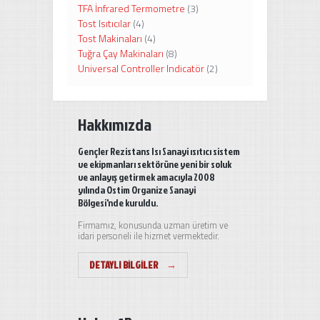
TFA İnfrared Termometre
(3)
Tost Isıtıcılar
(4)
Tost Makinaları
(4)
Tuğra Çay Makinaları
(8)
Universal Controller Indicatör
(2)
Hakkımızda
Gençler Rezistans Isı Sanayi ısıtıcı sistem
ve ekipmanları sektörüne yeni bir soluk
ve anlayış getirmek amacıyla 2008
yılında Ostim Organize Sanayi
Bölgesi'nde kuruldu.
Firmamız, konusunda uzman üretim ve
idari personeli ile hizmet vermektedir.
DETAYLI BILGILER
→