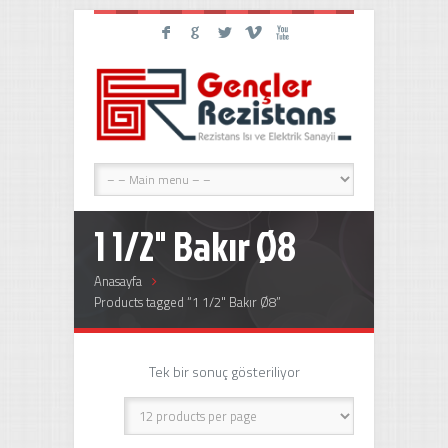
F
G
L
V
X
1 1/2" Bakır Ø8
Anasayfa
Products tagged “1 1/2" Bakır Ø8”
Tek bir sonuç gösteriliyor