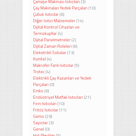
Çamaşır Makinası Isıtıcıları
(3)
Çay Makinaları Yedek Parçaları
(10)
Çubuk Isıtıcılar
(6)
Diğer Isıtıcı Malzemeler
(14)
Dijital Kontrol Cihazları ve
Termokupllar
(4)
Dijital Panelmetreler
(2)
Dijital Zaman Roleleri
(6)
Eleketrikli Sobalar
(13)
Kumtel
(4)
Makrofer Fanlı Isıtıcılar
(5)
Trotec
(4)
Elektrikli Çay Kazanları ve Yedek
Parçaları
(0)
Emko
(6)
Endüstriyel Mutfak Isıtıcıları
(21)
Fırın Isıtıcıları
(10)
Fritöz Isıtıcılar
(11)
Gemo
(29)
Sayıcılar
(3)
Genel
(0)
Hot Pleytler
(5)