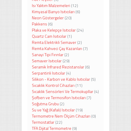
Isı Yalıtım Malzemeleri
(12)
Kimyasal Banyo Isıtıcıları
(6)
Neon Göstergeler
(20)
Pakkens
(6)
Plaka ve Kelepçe Isıtıcılar
(24)
Quartz Cam Isıtıcılar
(1)
Remta Elektrikli Semaver
(2)
Remta Kahveci Çay Kazanları
(7)
Sanayi Tipi Fırınlar
(2)
Semaver Isıtıcılar
(29)
Seramik İnfrared Rezistanslar
(6)
Serpantinli Isıtıcılar
(4)
Silikon - Karbon ve Kablo Isıtıcılar
(5)
Sıcaklık Kontrol Cihazları
(11)
Sıcaklık Sensörleri Ve Termokupllar
(4)
Şofben ve Termosifon Isıtıcıları
(7)
Soğutma Grubu
(2)
Su ve Yağ (Kafalı) Isıtıcılar
(19)
Termometre Nem Ölçüm Cihazları
(0)
Termostatlar
(22)
TFA Dijital Termometre
(9)