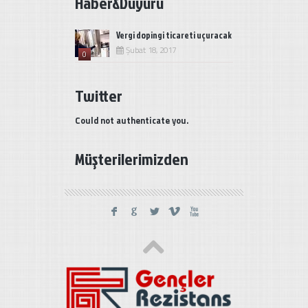
Haber&Duyuru
Vergi dopingi ticareti uçuracak
Şubat 18, 2017
0
Twitter
Could not authenticate you.
Müşterilerimizden
F
G
L
V
X